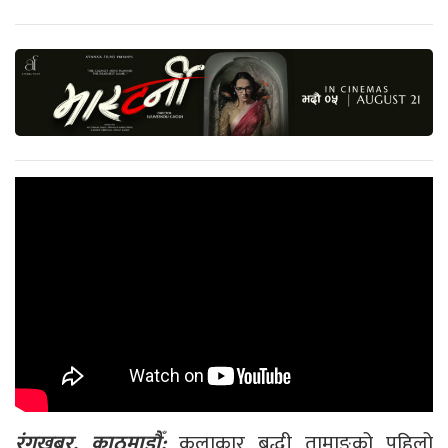
रंगखबर, काठमाडौँ:
कलाकार बुद्धी तामाङको पहिलो