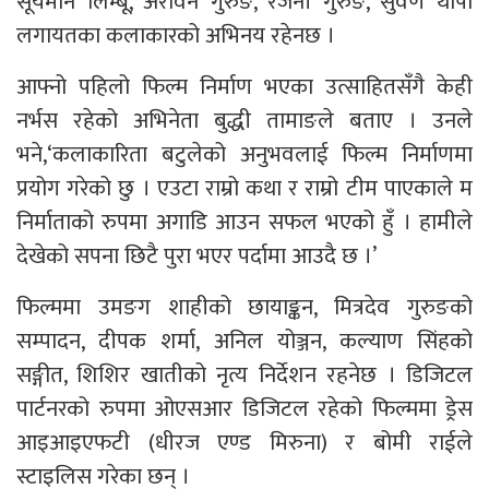
सूर्यमान लिम्बू, अरविन गुरुङ, रजनी गुरुङ, सुवर्ण थापा
लगायतका कलाकारको अभिनय रहेनछ ।
आफ्नो पहिलो फिल्म निर्माण भएका उत्साहितसँगै केही
नर्भस रहेको अभिनेता बुद्धी तामाङले बताए । उनले
भने,‘कलाकारिता बटुलेको अनुभवलाई फिल्म निर्माणमा
प्रयोग गरेको छु । एउटा राम्रो कथा र राम्रो टीम पाएकाले म
निर्माताको रुपमा अगाडि आउन सफल भएको हुँ । हामीले
देखेको सपना छिटै पुरा भएर पर्दामा आउदै छ ।’
फिल्ममा उमङग शाहीको छायाङ्कन, मित्रदेव गुरुङको
सम्पादन, दीपक शर्मा, अनिल योञ्जन, कल्याण सिंहको
सङ्गीत, शिशिर खातीको नृत्य निर्देशन रहनेछ । डिजिटल
पार्टनरको रुपमा ओएसआर डिजिटल रहेको फिल्ममा ड्रेस
आइआइएफटी (धीरज एण्ड मिरुना) र बोमी राईले
स्टाइलिस गरेका छन् ।