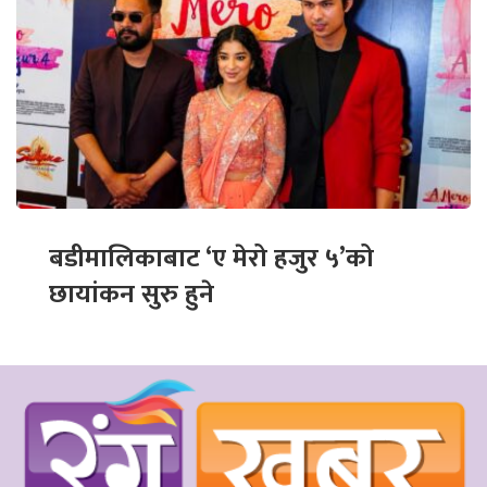
बडीमालिकाबाट ‘ए मेरो हजुर ५’को
छायांकन सुरु हुने