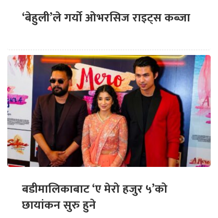
‘बेहुली’ले गर्यो ओभरसिज राइट्स कब्जा
बडीमालिकाबाट ‘ए मेरो हजुर ५’को
छायांकन सुरु हुने