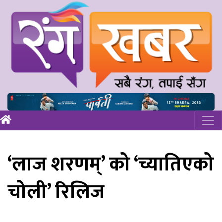
‘लाज शरणम्’ को ‘च्यातिएको
चोली’ रिलिज