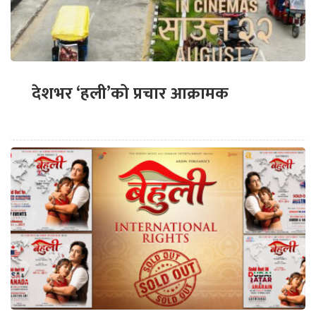
देशभर ‘हली’को प्रचार आक्रामक