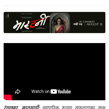
रंगखबर, काठमाडौँ:
व्यापारिक रूपमा सफलताका साथ