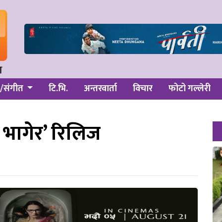
/संगीत
टि.भि.
अन्तरवार्ता
विचार
फोटो गल्लेरी
इ भागेर’ रिलिज