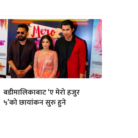
बडीमालिकाबाट ‘ए मेरो हजुर
५’को छायांकन सुरु हुने