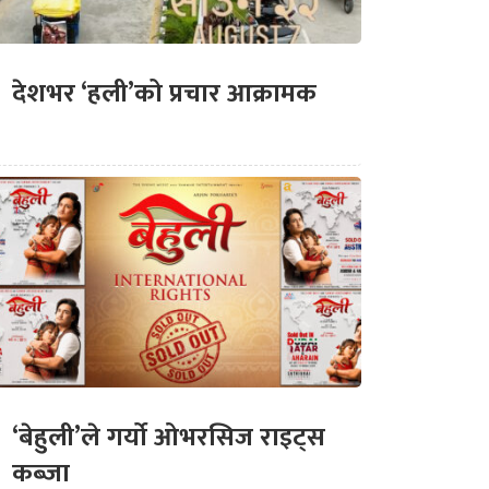
देशभर ‘हली’को प्रचार आक्रामक
‘बेहुली’ले गर्यो ओभरसिज राइट्स
कब्जा