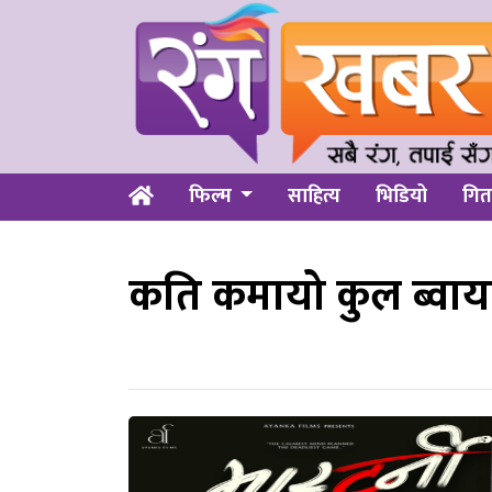
फिल्म
साहित्य
भिडियो
गित
कति कमायो कुल ब्वायको