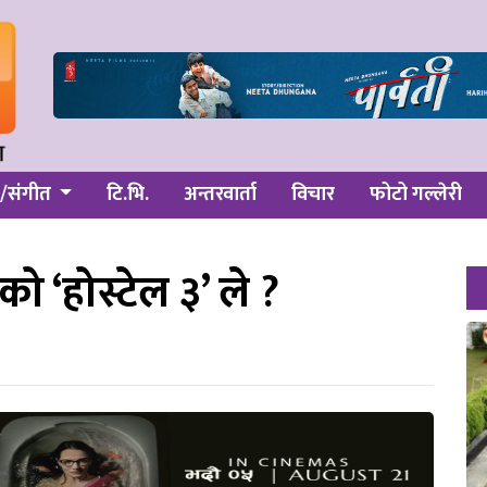
/संगीत
टि.भि.
अन्तरवार्ता
विचार
फोटो गल्लेरी
 ‘होस्टेल ३’ ले ?