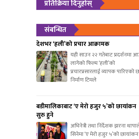
प्रतिक्रिया दिनुहोस्
संबन्धित
देशभर ‘हली’को प्रचार आक्रामक
यही साउन २२ गतेबाट प्रदर्शनमा 
लागेको फिल्म ‘हली’को
प्रचारप्रसारलाई व्यापक पारिएको 
निर्माण टिमले
बडीमालिकाबाट ‘ए मेरो हजुर ५’को छायांकन
सुरु हुने
अभिनेत्री तथा निर्देशक झरना थापाल
सिनेमा ‘ए मेरो हजुर ५’को छायांकन