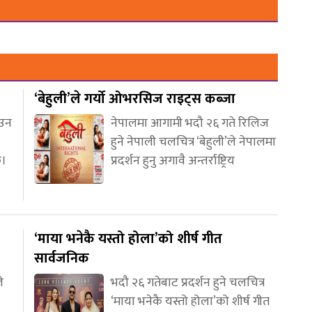
‘बेहुली’ले गर्यो ओभरसिज राइट्स कब्जा
आउन
नेपालमा आगामी भदौ २६ गते रिलिज
हुने नेपाली चलचित्र ‘बेहुली’ले नेपालमा
छ।
प्रदर्शन हुनु अगावै अन्तर्राष्ट्रिय
‘माया भनेकै यस्तो होला’को शीर्ष गीत
सार्वजनिक
े
भदौ २६ गतेबाट प्रदर्शन हुने चलचित्र
‘माया भनेकै यस्तो होला’को शीर्ष गीत