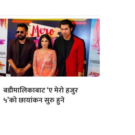
बडीमालिकाबाट ‘ए मेरो हजुर
५’को छायांकन सुरु हुने