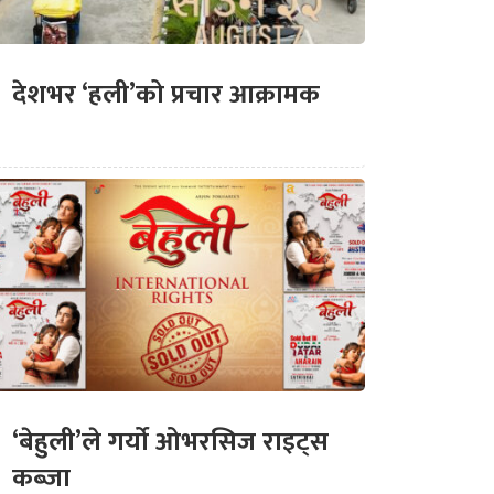
देशभर ‘हली’को प्रचार आक्रामक
‘बेहुली’ले गर्यो ओभरसिज राइट्स
कब्जा