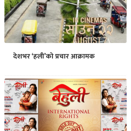
देशभर ‘हली’को प्रचार आक्रामक