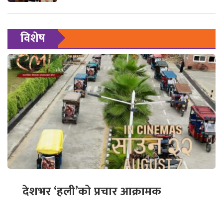
विशेष
देशभर ‘हली’को प्रचार आक्रामक