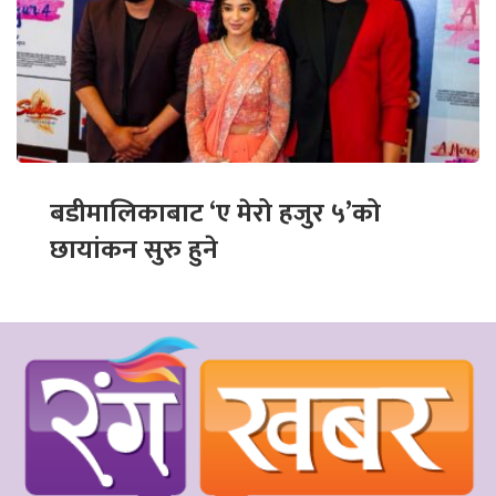
बडीमालिकाबाट ‘ए मेरो हजुर ५’को
छायांकन सुरु हुने