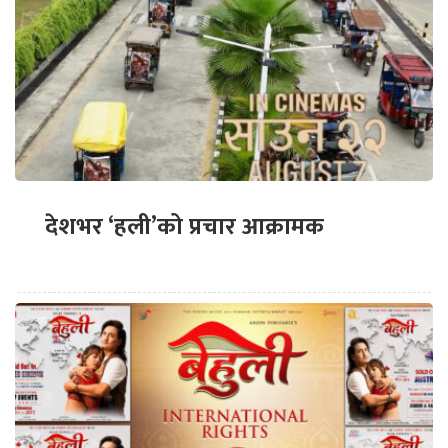
देशभर ‘हली’को प्रचार आक्रामक