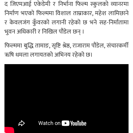
द जिएमआई एकेडेमी र निर्भाना फिल्म स्कुलको व्यानरमा
निर्माण भएको फिल्ममा विशाल ताम्राकार, महेश लामिछाने
र केवलजंग कुँवरको लगानी रहेको छ भने सह-निर्मातामा
भुवन अधिकारी र निखिल पौडेल छन् ।
फिल्ममा बुद्धि तामाङ, सृष्टि श्रेष्ठ, राजाराम पौडेल, संचारकर्मी
ऋषि धमला लगायतको अभिनय रहेको छ।