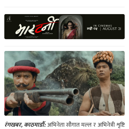
रंगखबर, काठमाडौँ:
अभिनेता सौगात मल्ल र अभिनेत्री शृष्टि