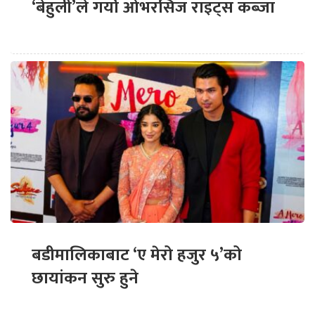
‘बेहुली’ले गर्यो ओभरसिज राइट्स कब्जा
बडीमालिकाबाट ‘ए मेरो हजुर ५’को
छायांकन सुरु हुने