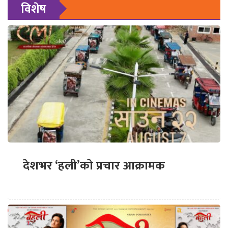
विशेष
देशभर ‘हली’को प्रचार आक्रामक