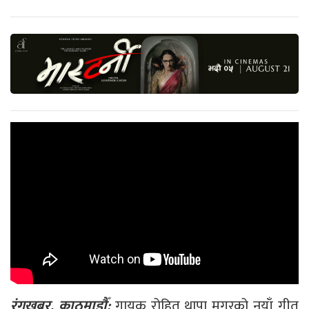
रंगखबर, काठमाडौँ:
गायक रोहित थापा मगरको नयाँ गीत