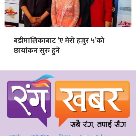
बडीमालिकाबाट ‘ए मेरो हजुर ५’को
छायांकन सुरु हुने