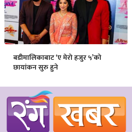
बडीमालिकाबाट ‘ए मेरो हजुर ५’को
छायांकन सुरु हुने