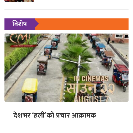
विशेष
देशभर ‘हली’को प्रचार आक्रामक