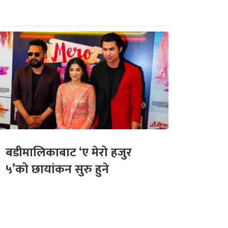
बडीमालिकाबाट ‘ए मेरो हजुर
५’को छायांकन सुरु हुने