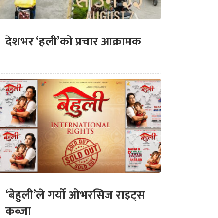
देशभर ‘हली’को प्रचार आक्रामक
‘बेहुली’ले गर्यो ओभरसिज राइट्स
कब्जा