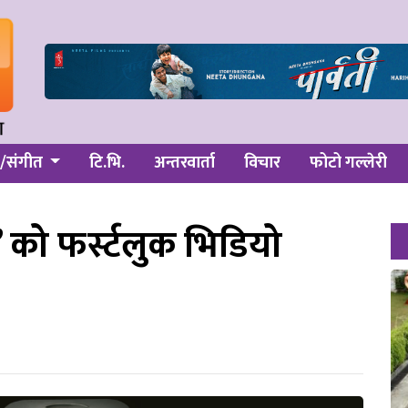
/संगीत
टि.भि.
अन्तरवार्ता
विचार
फोटो गल्लेरी
 को फर्स्टलुक भिडियो