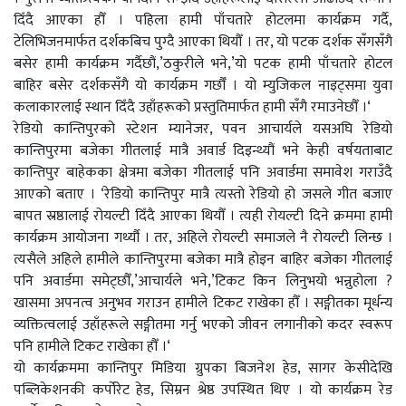
दिँदै आएका हौँ । पहिला हामी पाँचतारे होटलमा कार्यक्रम गर्दै,
टेलिभिजनमार्फत दर्शकबिच पुग्दै आएका थियौँ । तर, यो पटक दर्शक सँगसँगै
बसेर हामी कार्यक्रम गर्दैछौं,’ठकुरीले भने,’यो पटक हामी पाँचतारे होटल
बाहिर बसेर दर्शकसँगै यो कार्यक्रम गर्छौँ । यो म्युजिकल नाइट्समा युवा
कलाकारलाई स्थान दिँदै उहाँहरूको प्रस्तुतिमार्फत हामी सँगै रमाउनेछौँ ।‘
रेडियो कान्तिपुरको स्टेशन म्यानेजर, पवन आचार्यले यसअघि रेडियो
कान्तिपुरमा बजेका गीतलाई मात्रै अवार्ड दिइन्थ्यौं भने केही वर्षयताबाट
कान्तिपुर बाहेकका क्षेत्रमा बजेका गीतलाई पनि अवार्डमा समावेश गराउँदै
आएको बताए । ‘रेडियो कान्तिपुर मात्रै त्यस्तो रेडियो हो जसले गीत बजाए
बापत स्रष्ठालाई रोयल्टी दिँदै आएका थियौँ । त्यही रोयल्टी दिने क्रममा हामी
कार्यक्रम आयोजना गर्थ्यौ । तर, अहिले रोयल्टी समाजले नै रोयल्टी लिन्छ ।
त्यसैले अहिले हामीले कान्तिपुरमा बजेका मात्रै होइन बाहिर बजेका गीतलाई
पनि अवार्डमा समेट्छौँ,’आचार्यले भने,’टिकट किन लिनुभयो भन्नुहोला ?
खासमा अपनत्व अनुभव गराउन हामीले टिकट राखेका हौँ । सङ्गीतका मूर्धन्य
व्यक्तित्वलाई उहाँहरूले सङ्गीतमा गर्नु भएको जीवन लगानीको कदर स्वरूप
पनि हामीले टिकट राखेका हौँ ।‘
यो कार्यक्रममा कान्तिपुर मिडिया ग्रुपका बिजनेश हेड, सागर केसीदेखि
पब्लिकेशनकी कर्पोरेट हेड, सिम्रन श्रेष्ठ उपस्थित थिए । यो कार्यक्रम रेड