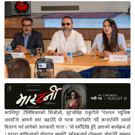
कान्तिपुर टेलिभिजनको सिओओ, सुरजसिंह ठकुरीले ‘नेशनल म्यूजिक
अवार्ड’ले आफ्नो स्तर बढाउँदै यो पटक स्तरोन्नति गर्दै कन्सर्टसँगै अवार्ड
वितरण गर्न लागेको जानकारी गराए । ‘यो वर्षौँदेखि हुँदै आएको कार्यक्रम हो
। पुराना व्यक्तित्वको योगदान सम्झँदै उहाँहरूलाई दोसल्ला ओढाउँदै सम्मान