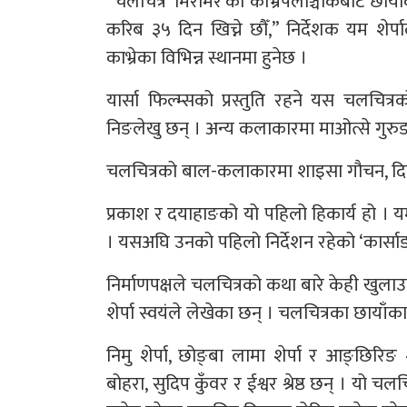
“चलचित्र ‘मिरमिरे’को काभ्रेपलाञ्चोकबाट छ
करिब ३५ दिन खिच्ने छौँ,” निर्देशक यम शे
काभ्रेका विभिन्न स्थानमा हुनेछ ।
यार्सा फिल्म्सको प्रस्तुति रहने यस चलचित्
निङलेखु छन् । अन्य कलाकारमा माओत्से गुरुङ
चलचित्रको बाल-कलाकारमा शाइसा गौचन, दिविशा
प्रकाश र दयाहाङको यो पहिलो हिकार्य हो । यम
। यसअघि उनको पहिलो निर्देशन रहेको ‘कार्सा
निर्माणपक्षले चलचित्रको कथा बारे केही खुलाउन
शेर्पा स्वयंले लेखेका छन् । चलचित्रका छायाँ
निमु शेर्पा, छोङ्बा लामा शेर्पा र आङ्छिरिङ श
बोहरा, सुदिप कुँवर र ईश्वर श्रेष्ठ छन् । यो