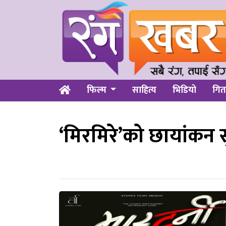
फिल्म
साहित्य
भिडियो
गित
‘मिरमिरे’को छायांकन स