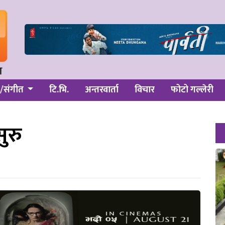
/संगीत
टि.भि.
अन्तरवार्ता
विचार
फोटो गल्लेरी
ुरु