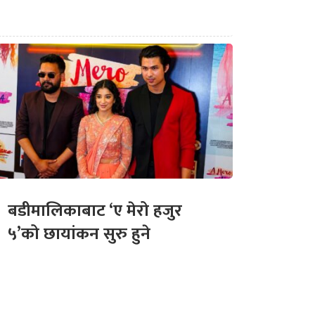
बडीमालिकाबाट ‘ए मेरो हजुर
५’को छायांकन सुरु हुने