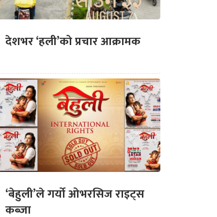
देशभर ‘हली’को प्रचार आक्रामक
‘बेहुली’ले गर्यो ओभरसिज राइट्स
कब्जा