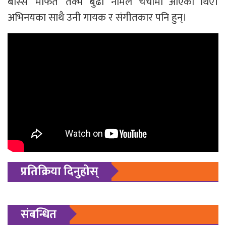
बास्सै’ मार्फत ‘तक्मे बुढा’ नामले चर्चामा आएका थिए।
अभिनयका साथै उनी गायक र संगीतकार पनि हुन्।
प्रतिक्रिया दिनुहोस्
संबन्धित