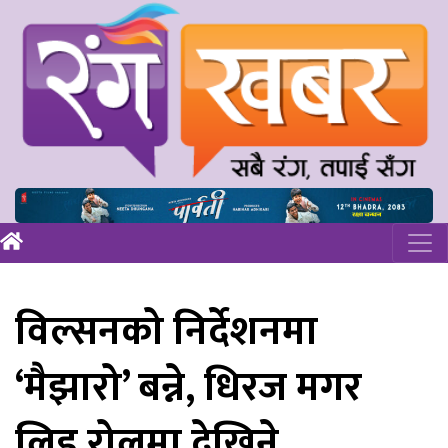
विल्सनको निर्देशनमा
‘मैझारो’ बन्ने, धिरज मगर
लिड रोलमा देखिने