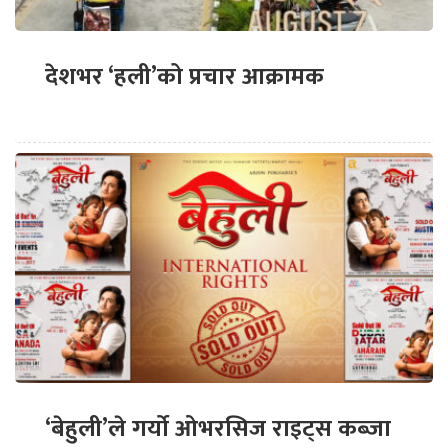
देशभर ‘हली’को प्रचार आक्रामक
‘बेहुली’ले गर्यो ओभरसिज राइट्स कब्जा