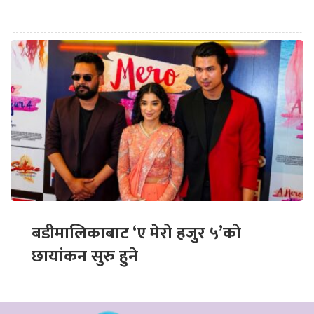
बडीमालिकाबाट ‘ए मेरो हजुर ५’को
छायांकन सुरु हुने