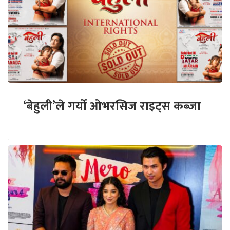
‘बेहुली’ले गर्यो ओभरसिज राइट्स कब्जा