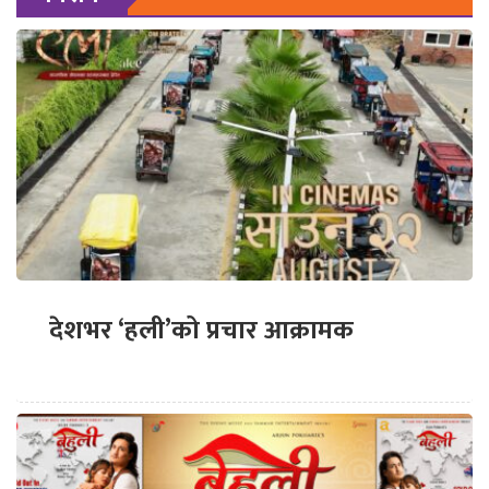
देशभर ‘हली’को प्रचार आक्रामक