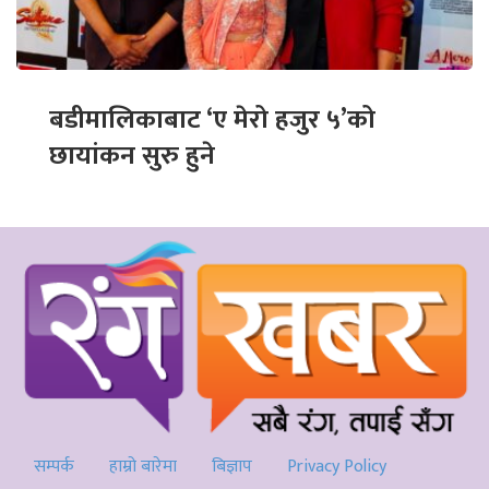
बडीमालिकाबाट ‘ए मेरो हजुर ५’को
छायांकन सुरु हुने
सम्पर्क
हाम्रो बारेमा
बिज्ञाप
Privacy Policy