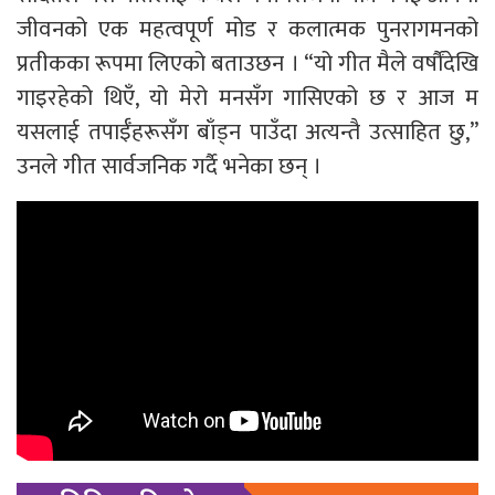
जीवनको एक महत्वपूर्ण मोड र कलात्मक पुनरागमनको
प्रतीकका रूपमा लिएको बताउछन । “यो गीत मैले वर्षौंदेखि
गाइरहेको थिएँ, यो मेरो मनसँग गासिएको छ र आज म
यसलाई तपाईँहरूसँग बाँड्न पाउँदा अत्यन्तै उत्साहित छु,”
उनले गीत सार्वजनिक गर्दै भनेका छन् ।