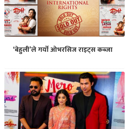
‘बेहुली’ले गर्यो ओभरसिज राइट्स कब्जा