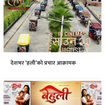
देशभर ‘हली’को प्रचार आक्रामक