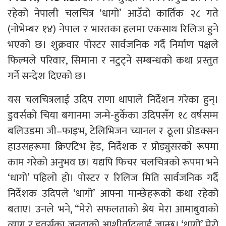
रहेको नेपाली चलचित्र ‘धागो’ आउँदो कार्तिक २८ गते
(नोभेम्बर १४) नेपाल र भारतका हलमा एकसाथ रिलिज हुने
भएको छ। शुक्रवार पोस्टर सार्वजनिक गर्दै निर्माण पक्षले
फिल्मले परिवार, सिमाना र नटुट्ने सम्बन्धको कथा प्रस्तुत
गर्ने सन्देश दिएको छ।
यस चलचित्रलाई उदिप राणा थापाले निर्देशन गरेका हुन्।
डुवर्सको चिया बगानमा जन्मे-हुर्केका उदिपसँग १८ वर्षसम्म
बलिउडमा जी–फाइभ, टेलिभिजन च्यानल र ठूला प्रोडक्सन
हाउसहरूमा क्रिएटिभ हेड, निर्देशक र प्रोड्युसरको रूपमा
काम गरेको अनुभव छ। यद्यपि फिचर चलचित्रको रूपमा भने
‘धागो’ पहिलो हो। पोस्टर र रिलिज मिति सार्वजनिक गर्दै
निर्देशक उदिपले ‘धागो’ आफ्ना मान्छेहरूको कथा रहेको
बताए। उनले भने, “मेरो सफलताको श्रेय मेरा आमाबुवाको
त्याग र डुवर्सका जनताको आशीर्वादलाई जान्छ। ‘धागो’ मेरो