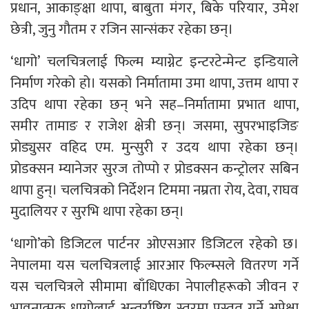
प्रधान, आकाङ्क्षा थापा, बाबुता मंगर, बिके परियार, उमेश
छेत्री, जुनु गौतम र रजिन सान्संकर रहेका छन्।
‘धागो’ चलचित्रलाई फिल्म म्याग्नेट इन्टरटेन्मेन्ट इन्डियाले
निर्माण गरेको हो। यसको निर्मातामा उमा थापा, उत्तम थापा र
उदिप थापा रहेका छन् भने सह–निर्मातामा प्रभात थापा,
समीर तामाङ र राजेश क्षेत्री छन्। जसमा, सुपरभाइजिङ
प्रोड्युसर वहिद एम. मुन्सुरी र उदय थापा रहेका छन्।
प्रोडक्सन म्यानेजर सुरज तोप्पो र प्रोडक्सन कन्ट्रोलर सबिन
थापा हुन्। चलचित्रको निर्देशन टिममा नम्रता रोय, देवा, राघव
मुदालियर र सुरभि थापा रहेका छन्।
‘धागो’को डिजिटल पार्टनर ओएसआर डिजिटल रहेको छ।
नेपालमा यस चलचित्रलाई आरआर फिल्म्सले वितरण गर्ने
यस चलचित्रले सीमामा बाँधिएका नेपालीहरूको जीवन र
भावनात्मक धागोलाई अन्तर्राष्ट्रिय स्तरमा प्रस्तुत गर्ने अपेक्षा