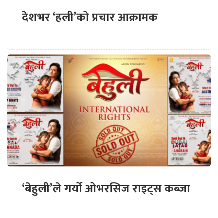
देशभर ‘हली’को प्रचार आक्रामक
‘बेहुली’ले गर्यो ओभरसिज राइट्स कब्जा