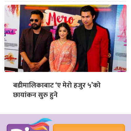
बडीमालिकाबाट ‘ए मेरो हजुर ५’को
छायांकन सुरु हुने