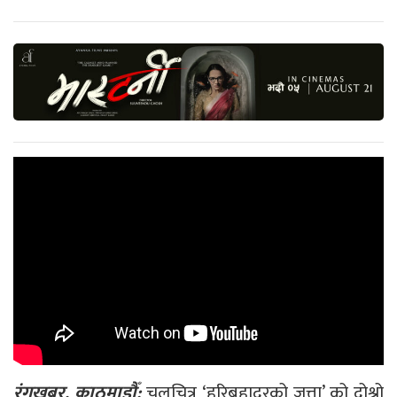
रंगखबर, काठमाडौँ:
चलचित्र ‘हरिबहादुरको जुत्ता’ को दोश्रो