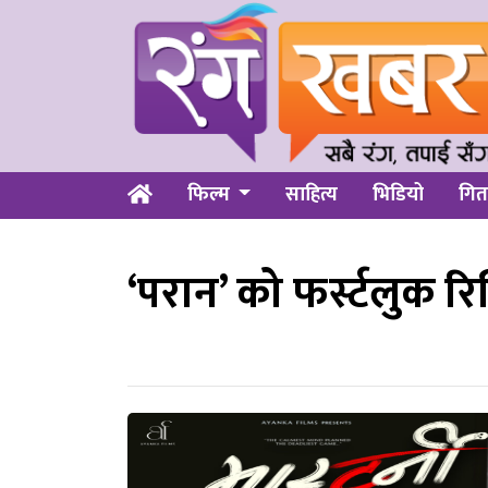
फिल्म
साहित्य
भिडियो
गित
‘परान’ को फर्स्टलुक र