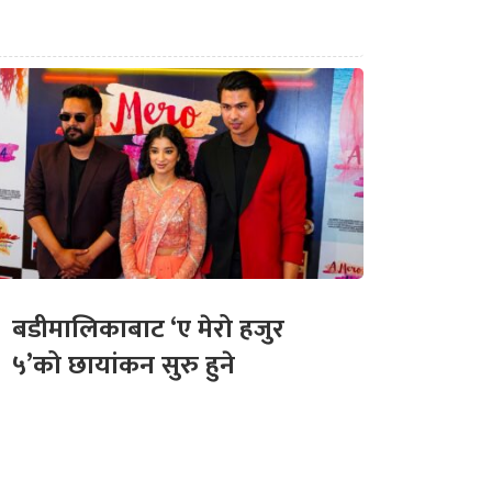
बडीमालिकाबाट ‘ए मेरो हजुर
५’को छायांकन सुरु हुने