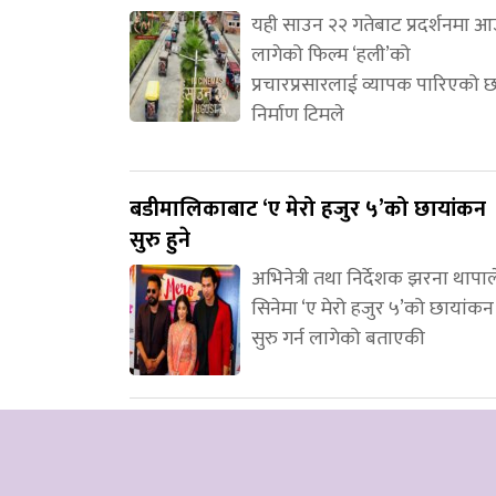
यही साउन २२ गतेबाट प्रदर्शनमा 
लागेको फिल्म ‘हली’को
प्रचारप्रसारलाई व्यापक पारिएको 
निर्माण टिमले
बडीमालिकाबाट ‘ए मेरो हजुर ५’को छायांकन
सुरु हुने
अभिनेत्री तथा निर्देशक झरना थापाल
सिनेमा ‘ए मेरो हजुर ५’को छायांकन
सुरु गर्न लागेको बताएकी