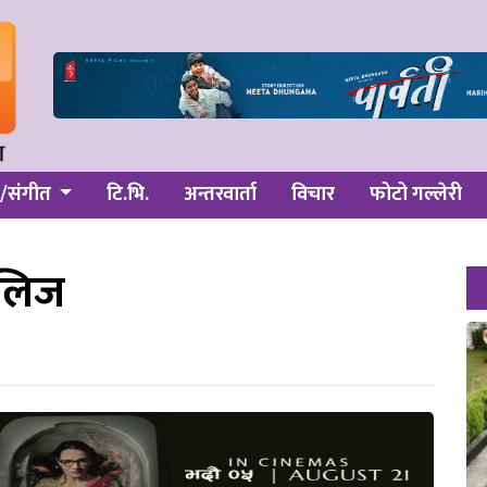
/संगीत
टि.भि.
अन्तरवार्ता
विचार
फोटो गल्लेरी
िलिज