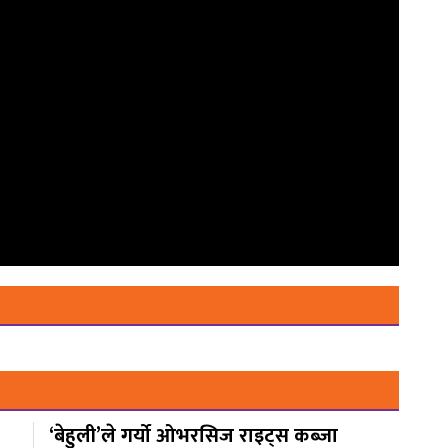
‘बेहुली’ले गर्यो ओभरसिज राइट्स कब्जा