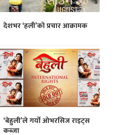
देशभर ‘हली’को प्रचार आक्रामक
‘बेहुली’ले गर्यो ओभरसिज राइट्स
कब्जा