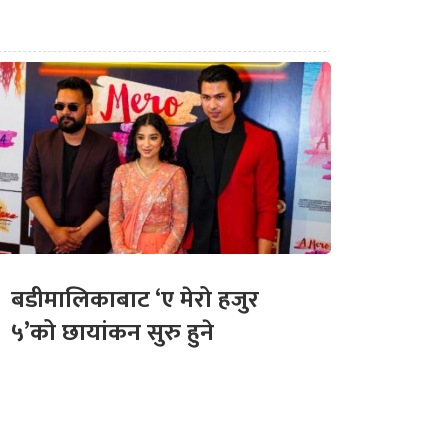
बडीमालिकाबाट ‘ए मेरो हजुर
५’को छायांकन सुरु हुने