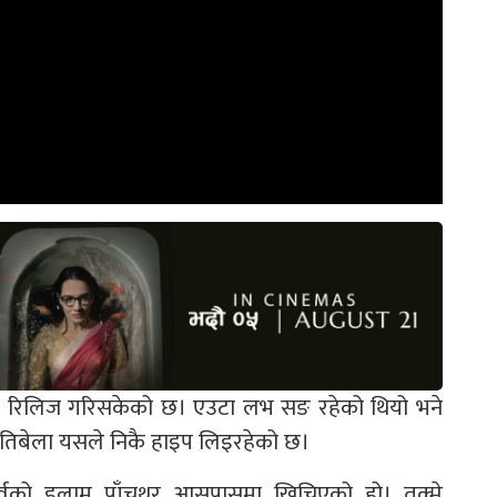
 गीत रिलिज गरिसकेको छ। एउटा लभ सङ रहेको थियो भने
। यतिबेला यसले निकै हाइप लिइरहेको छ।
पुर्वको इलाम पाँचथर आसपासमा खिचिएको हो। तक्मे