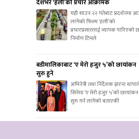
देशभर ‘हली’को प्रचार आक्रामक
यही साउन २२ गतेबाट प्रदर्शनमा 
लागेको फिल्म ‘हली’को
प्रचारप्रसारलाई व्यापक पारिएको 
निर्माण टिमले
बडीमालिकाबाट ‘ए मेरो हजुर ५’को छायांकन
सुरु हुने
अभिनेत्री तथा निर्देशक झरना थापाल
सिनेमा ‘ए मेरो हजुर ५’को छायांकन
सुरु गर्न लागेको बताएकी