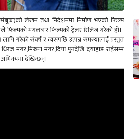
्मेबुढा)को लेखन तथा निर्देशनमा निर्माण भएको फिल्म
मले फिल्मको मंगलबार फिल्मको ट्रेलर रिलिज गरेको हो।
 लागि गरेको संघर्ष र त्यसपछि उत्पन्न समस्यालाई प्रस्तुत
 धिरज मगर,मिरुना मगर,दिया पुनदेखि दयाहाङ राईसम्म
 अभिनयमा देखिन्छन्।