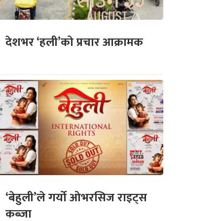
देशभर ‘हली’को प्रचार आक्रामक
‘बेहुली’ले गर्यो ओभरसिज राइट्स
कब्जा