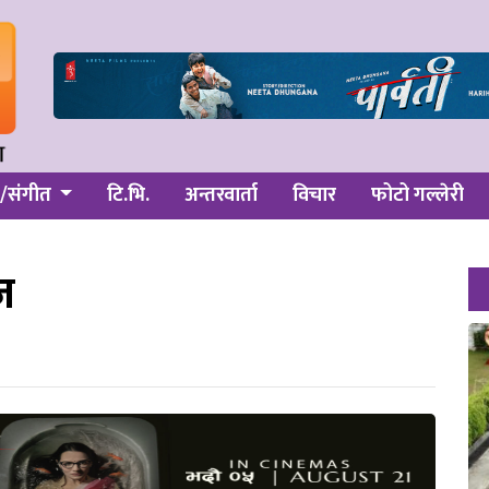
/संगीत
टि.भि.
अन्तरवार्ता
विचार
फोटो गल्लेरी
ज