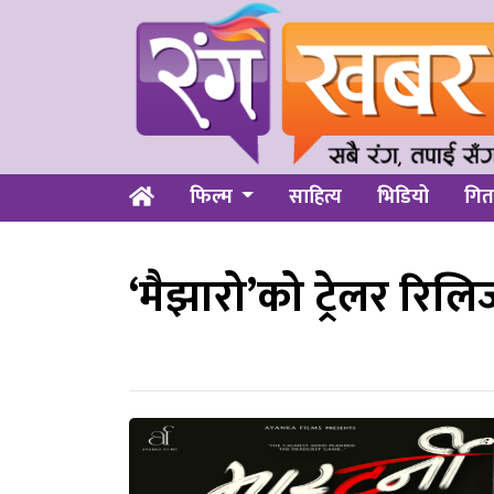
फिल्म
साहित्य
भिडियो
गित
‘मैझारो’को ट्रेलर रिलि