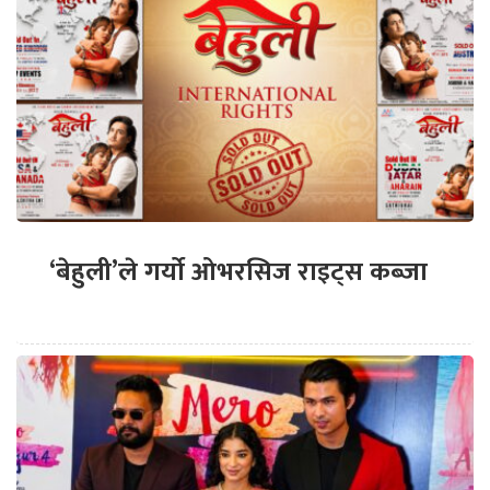
‘बेहुली’ले गर्यो ओभरसिज राइट्स कब्जा