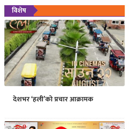
विशेष
देशभर ‘हली’को प्रचार आक्रामक