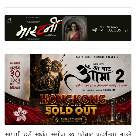
आगामी दसैँ अर्थात् असोज ३० गतेबाट प्रदर्शनमा आउने