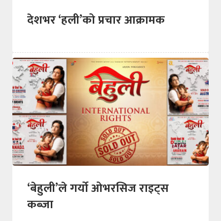
देशभर ‘हली’को प्रचार आक्रामक
‘बेहुली’ले गर्यो ओभरसिज राइट्स
कब्जा