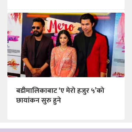
बडीमालिकाबाट ‘ए मेरो हजुर ५’को
छायांकन सुरु हुने