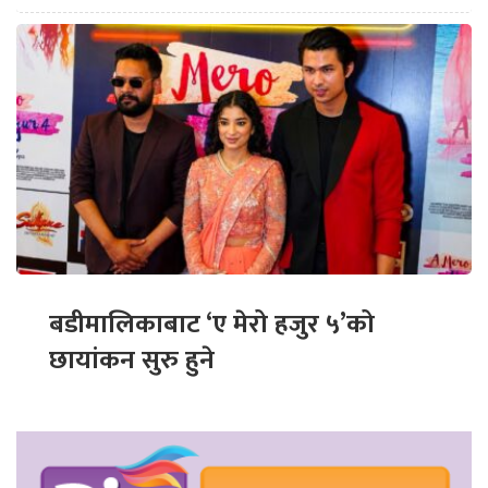
बडीमालिकाबाट ‘ए मेरो हजुर ५’को
छायांकन सुरु हुने