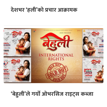
देशभर ‘हली’को प्रचार आक्रामक
‘बेहुली’ले गर्यो ओभरसिज राइट्स कब्जा