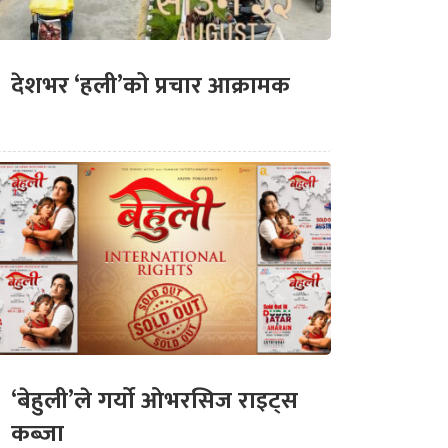
देशभर ‘हली’को प्रचार आक्रामक
‘बेहुली’ले गर्यो ओभरसिज राइट्स
कब्जा