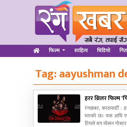
फिल्म
साहित्य
भिडियो
गित
Tag:
aayushman de
हरर थ्रिलर फिल्म ‘च
रंगखबर, काठमाडौँ : ह
भएको छ। यस अघि एक प
टिमले थप मोसन पोस्टर