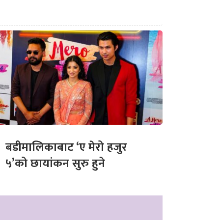
बडीमालिकाबाट ‘ए मेरो हजुर
५’को छायांकन सुरु हुने