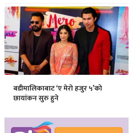
बडीमालिकाबाट ‘ए मेरो हजुर ५’को
छायांकन सुरु हुने