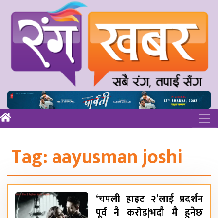
Tag:
aayusman joshi
‘चपली हाइट २’लाई प्रदर्शन
पूर्व नै करोड|भदौ मै हुनेछ