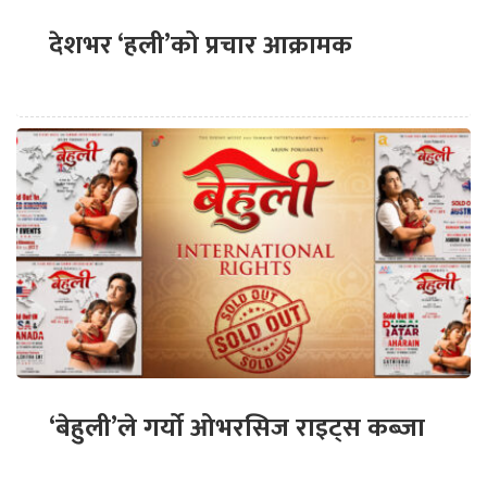
देशभर ‘हली’को प्रचार आक्रामक
‘बेहुली’ले गर्यो ओभरसिज राइट्स कब्जा