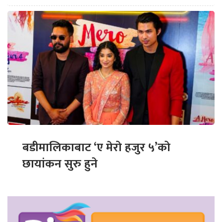
बडीमालिकाबाट ‘ए मेरो हजुर ५’को
छायांकन सुरु हुने