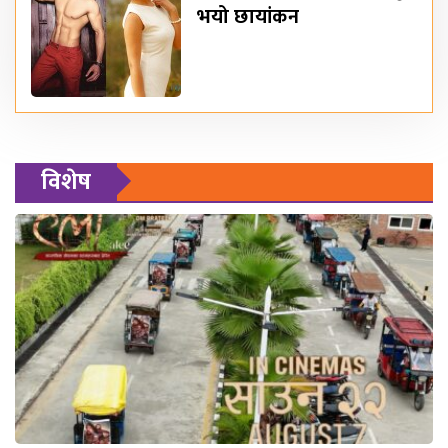
भयो छायांकन
विशेष