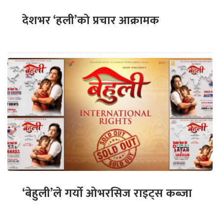
देशभर ‘हली’को प्रचार आक्रामक
‘बेहुली’ले गर्यो ओभरसिज राइट्स कब्जा