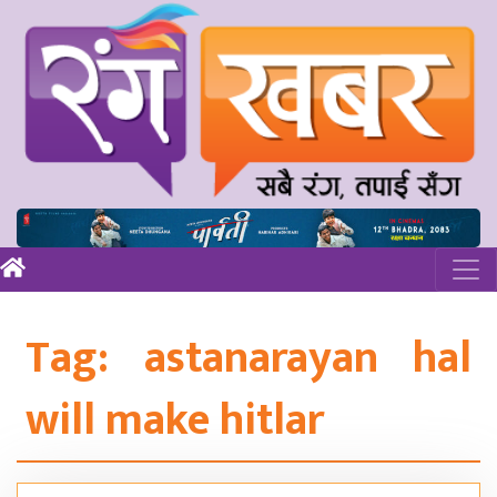
Tag:
astanarayan hal
will make hitlar