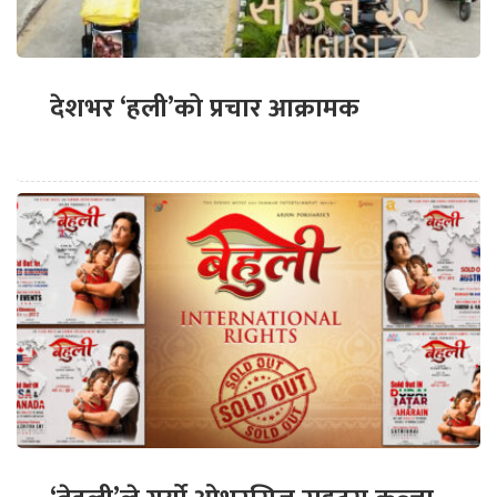
देशभर ‘हली’को प्रचार आक्रामक