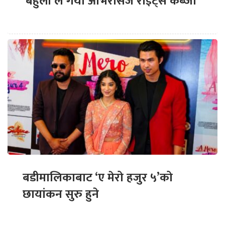
‘बेहुली’ले गर्यो ओभरसिज राइट्स कब्जा
बडीमालिकाबाट ‘ए मेरो हजुर ५’को
छायांकन सुरु हुने