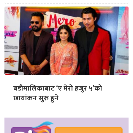
बडीमालिकाबाट ‘ए मेरो हजुर ५’को
छायांकन सुरु हुने