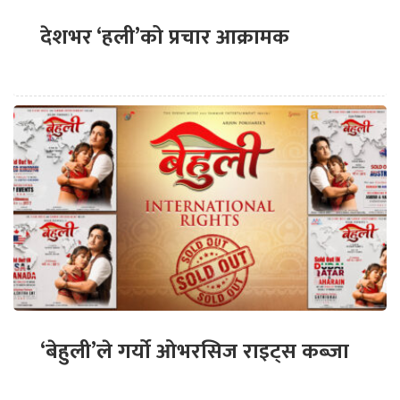
देशभर ‘हली’को प्रचार आक्रामक
‘बेहुली’ले गर्यो ओभरसिज राइट्स कब्जा