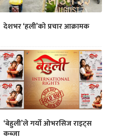
देशभर ‘हली’को प्रचार आक्रामक
‘बेहुली’ले गर्यो ओभरसिज राइट्स
कब्जा