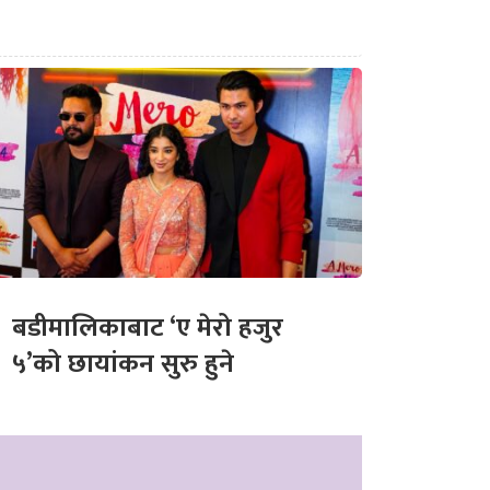
बडीमालिकाबाट ‘ए मेरो हजुर
५’को छायांकन सुरु हुने