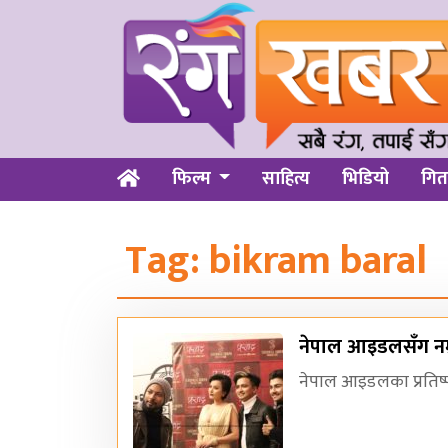
फिल्म
साहित्य
भिडियो
गित
Tag:
bikram baral
नेपाल आइडलसँग नम
नेपाल आइडलका प्रतिष्प