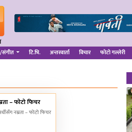
/संगीत
टि.भि.
अन्तरवार्ता
विचार
फोटो गल्लेरी
्रता – फोटो फिचर
र्धीसँग नम्रता – फोटो फिचर