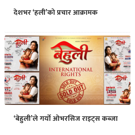
देशभर ‘हली’को प्रचार आक्रामक
‘बेहुली’ले गर्यो ओभरसिज राइट्स कब्जा