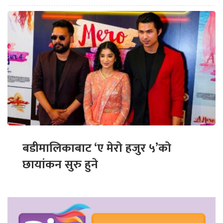
बडीमालिकाबाट ‘ए मेरो हजुर ५’को
छायांकन सुरु हुने