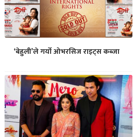
‘बेहुली’ले गर्यो ओभरसिज राइट्स कब्जा