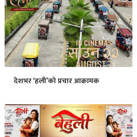
देशभर ‘हली’को प्रचार आक्रामक