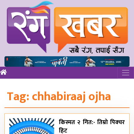
Tag:
chhabiraaj ojha
किस्मत २ गित:- तिम्रो पिक्चर
हिट