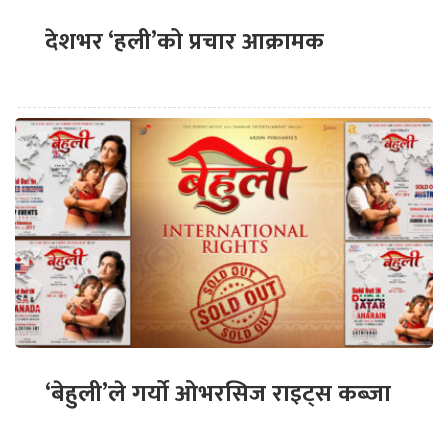
देशभर ‘हली’को प्रचार आक्रामक
‘बेहुली’ले गर्यो ओभरसिज राइट्स कब्जा