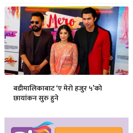
बडीमालिकाबाट ‘ए मेरो हजुर ५’को
छायांकन सुरु हुने