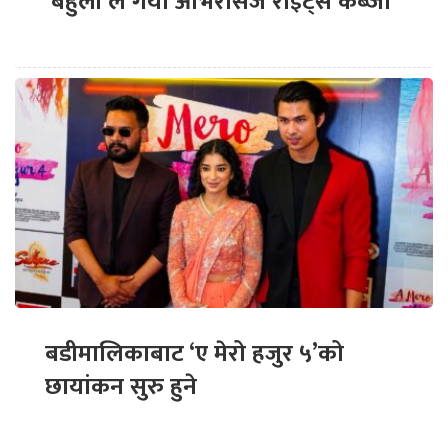
‘बेहुली’ले गर्यो ओभरसिज राइट्स कब्जा
बडीमालिकाबाट ‘ए मेरो हजुर ५’को
छायांकन सुरु हुने