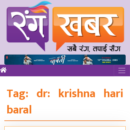
Tag:
dr: krishna hari
baral