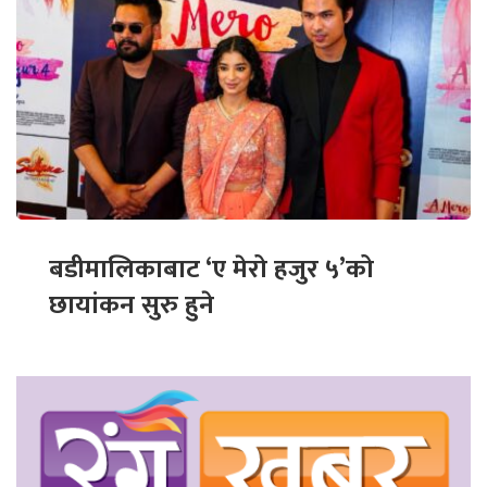
बडीमालिकाबाट ‘ए मेरो हजुर ५’को
छायांकन सुरु हुने