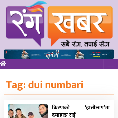
Tag:
dui numbari
किरणको ‘हात्तीछाप’मा
दयाहाङ राई