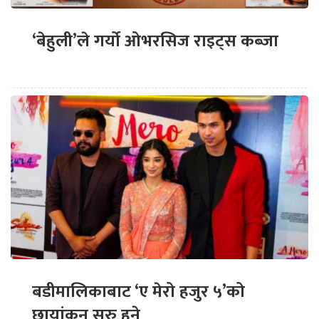
‘बेहुली’ले गर्यो ओभरसिज राइट्स कब्जा
बडीमालिकाबाट ‘ए मेरो हजुर ५’को
छायांकन सुरु हुने