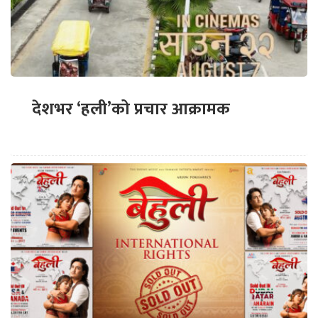
देशभर ‘हली’को प्रचार आक्रामक