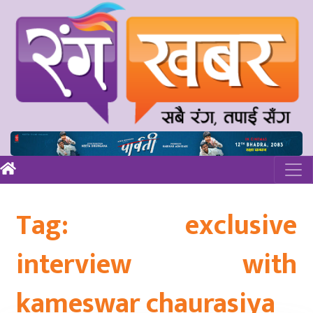
Tag:
exclusive
interview with
kameswar chaurasiya