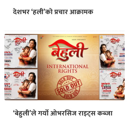
देशभर ‘हली’को प्रचार आक्रामक
‘बेहुली’ले गर्यो ओभरसिज राइट्स कब्जा