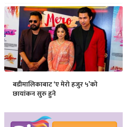
बडीमालिकाबाट ‘ए मेरो हजुर ५’को
छायांकन सुरु हुने