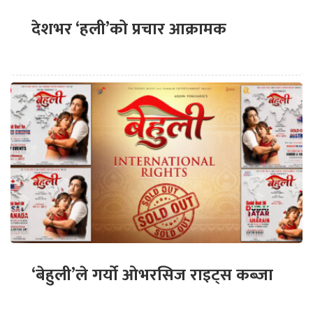
देशभर ‘हली’को प्रचार आक्रामक
‘बेहुली’ले गर्यो ओभरसिज राइट्स कब्जा