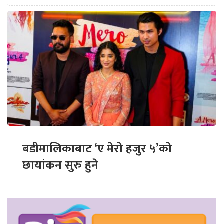
बडीमालिकाबाट ‘ए मेरो हजुर ५’को
छायांकन सुरु हुने