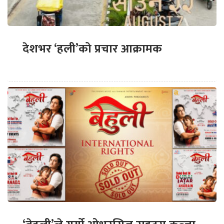
देशभर ‘हली’को प्रचार आक्रामक