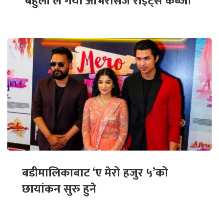
‘बेहुली’ले गर्यो ओभरसिज राइट्स कब्जा
बडीमालिकाबाट ‘ए मेरो हजुर ५’को
छायांकन सुरु हुने