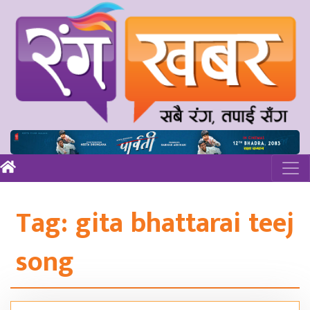
Tag:
gita bhattarai teej
song