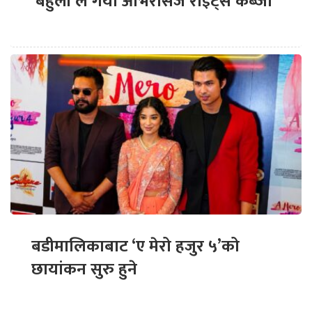
‘बेहुली’ले गर्यो ओभरसिज राइट्स कब्जा
बडीमालिकाबाट ‘ए मेरो हजुर ५’को
छायांकन सुरु हुने