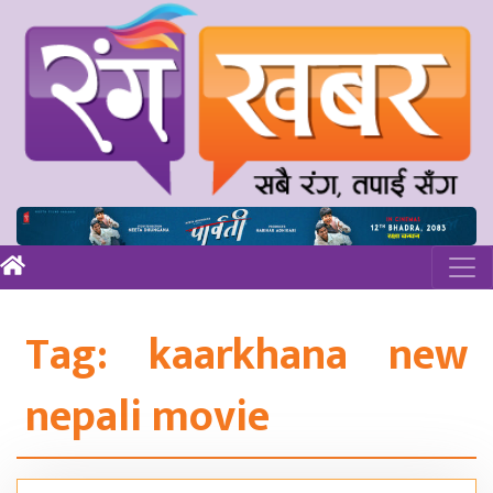
Tag:
kaarkhana new
nepali movie