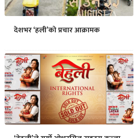
देशभर ‘हली’को प्रचार आक्रामक