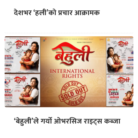
देशभर ‘हली’को प्रचार आक्रामक
‘बेहुली’ले गर्यो ओभरसिज राइट्स कब्जा