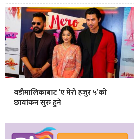
बडीमालिकाबाट ‘ए मेरो हजुर ५’को
छायांकन सुरु हुने