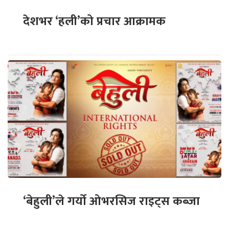
देशभर ‘हली’को प्रचार आक्रामक
‘बेहुली’ले गर्यो ओभरसिज राइट्स कब्जा