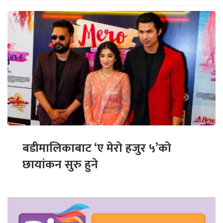
बडीमालिकाबाट ‘ए मेरो हजुर ५’को
छायांकन सुरु हुने