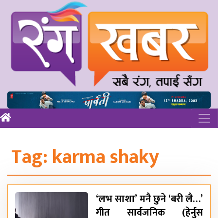
Tag:
karma shaky
‘लभ साशा’ मनै छुने ‘बरी लै…’
गीत सार्वजनिक (हेर्नुस