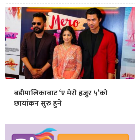
बडीमालिकाबाट ‘ए मेरो हजुर ५’को
छायांकन सुरु हुने