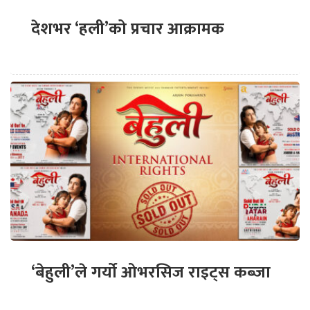
देशभर ‘हली’को प्रचार आक्रामक
‘बेहुली’ले गर्यो ओभरसिज राइट्स कब्जा