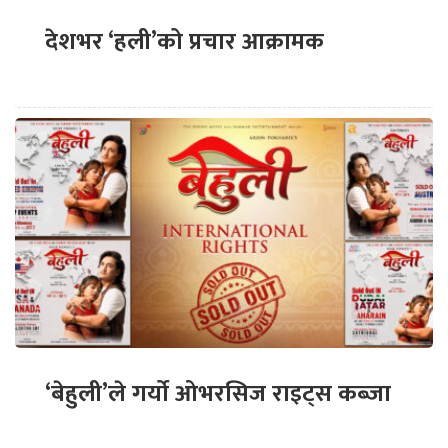
देशभर ‘हली’को प्रचार आक्रामक
‘बेहुली’ले गर्यो ओभरसिज राइट्स कब्जा