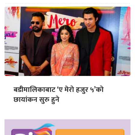
बडीमालिकाबाट ‘ए मेरो हजुर ५’को
छायांकन सुरु हुने