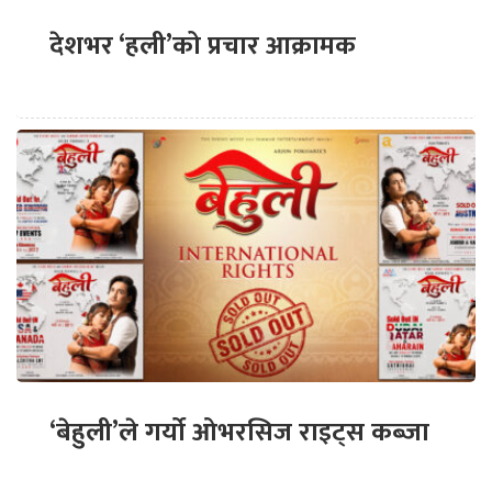
देशभर ‘हली’को प्रचार आक्रामक
‘बेहुली’ले गर्यो ओभरसिज राइट्स कब्जा