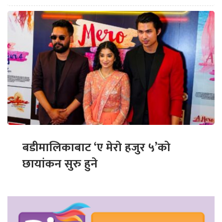
बडीमालिकाबाट ‘ए मेरो हजुर ५’को
छायांकन सुरु हुने