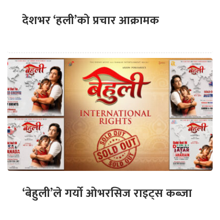
देशभर ‘हली’को प्रचार आक्रामक
‘बेहुली’ले गर्यो ओभरसिज राइट्स कब्जा