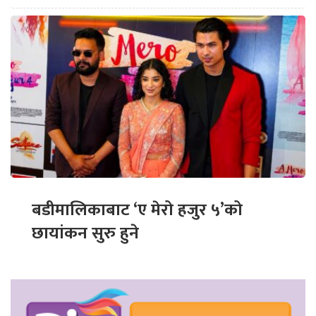
बडीमालिकाबाट ‘ए मेरो हजुर ५’को
छायांकन सुरु हुने