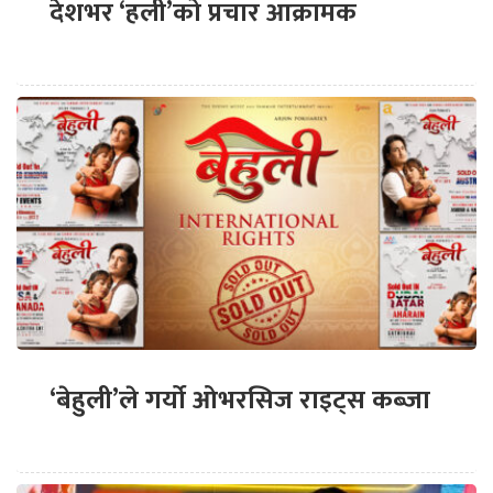
देशभर ‘हली’को प्रचार आक्रामक
‘बेहुली’ले गर्यो ओभरसिज राइट्स कब्जा