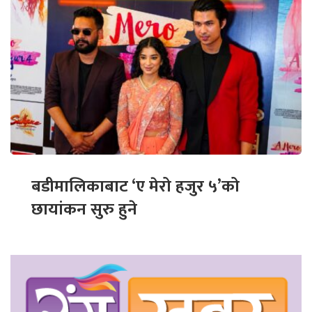
बडीमालिकाबाट ‘ए मेरो हजुर ५’को
छायांकन सुरु हुने