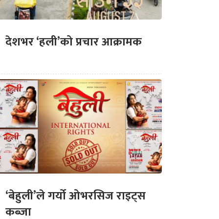
देशभर ‘हली’को प्रचार आक्रामक
‘बेहुली’ले गर्यो ओभरसिज राइट्स
कब्जा