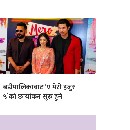
बडीमालिकाबाट ‘ए मेरो हजुर
५’को छायांकन सुरु हुने