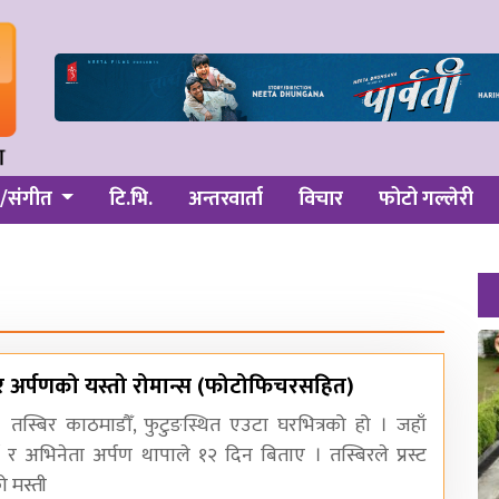
/संगीत
टि.भि.
अन्तरवार्ता
विचार
फोटो गल्लेरी
 र अर्पणको यस्तो रोमान्स (फोटोफिचरसहित)
। तस्बिर काठमाडौँ, फुटुङस्थित एउटा घरभित्रको हो । जहाँ
्की र अभिनेता अर्पण थापाले १२ दिन बिताए । तस्बिरले प्रस्ट
ो मस्ती