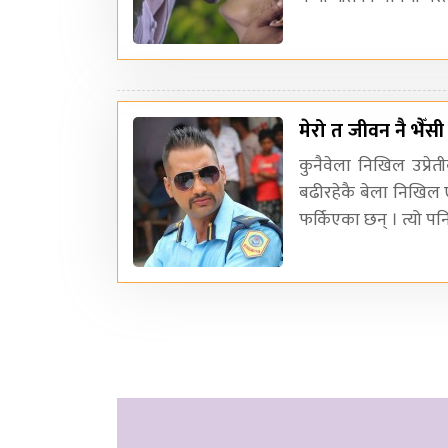
मेरो त जीवन नै भैँसी
कुनैवेला निखिल उप्रेत
बढीरहेकै बेला निखिल
फर्किएका छन् । त्यो प