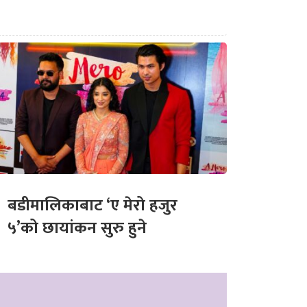
बडीमालिकाबाट ‘ए मेरो हजुर
५’को छायांकन सुरु हुने