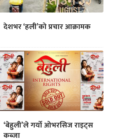
देशभर ‘हली’को प्रचार आक्रामक
‘बेहुली’ले गर्यो ओभरसिज राइट्स
कब्जा