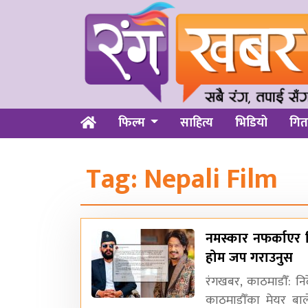
फिल्म
साहित्य
भिडियो
गित
Tag:
Nepali Film
नमस्कार नफर्काएर 
होम जप गराउनुस
रंगखबर, काठमाडौँ: न
काठमाडौँका मेयर बा