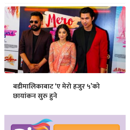
बडीमालिकाबाट ‘ए मेरो हजुर ५’को
छायांकन सुरु हुने