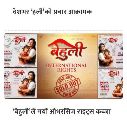
देशभर ‘हली’को प्रचार आक्रामक
‘बेहुली’ले गर्यो ओभरसिज राइट्स कब्जा