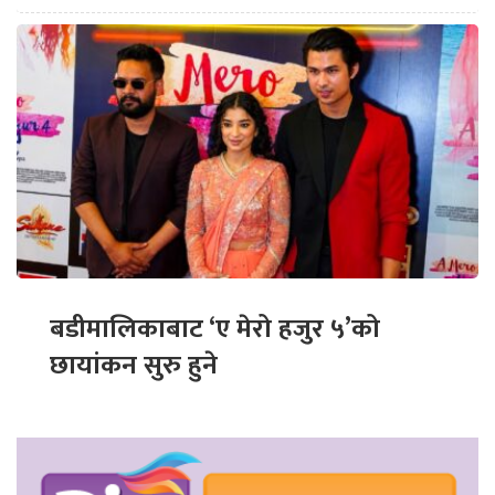
बडीमालिकाबाट ‘ए मेरो हजुर ५’को
छायांकन सुरु हुने