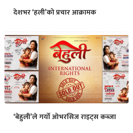
देशभर ‘हली’को प्रचार आक्रामक
‘बेहुली’ले गर्यो ओभरसिज राइट्स कब्जा