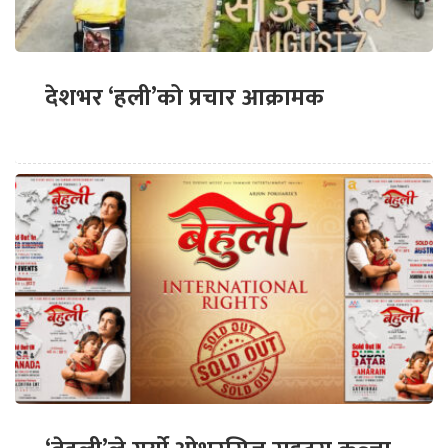
देशभर ‘हली’को प्रचार आक्रामक