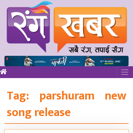
Tag:
parshuram new
song release