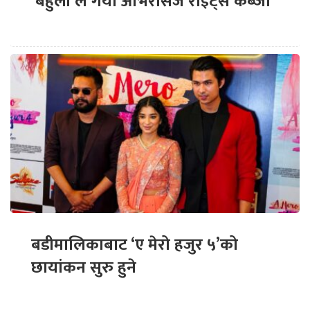
‘बेहुली’ले गर्यो ओभरसिज राइट्स कब्जा
बडीमालिकाबाट ‘ए मेरो हजुर ५’को
छायांकन सुरु हुने